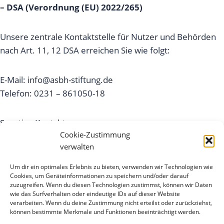
– DSA (Verordnung (EU) 2022/265)
Unsere zentrale Kontaktstelle für Nutzer und Behörden
nach Art. 11, 12 DSA erreichen Sie wie folgt:
E-Mail: info@asbh-stiftung.de
Telefon: 0231 – 861050-18
Sonstige Kontaktwege:
Cookie-Zustimmung
Postalisch: ASBH-Stiftung
verwalten
Grafenhof 5
44137 Dortmund
Um dir ein optimales Erlebnis zu bieten, verwenden wir Technologien wie
Cookies, um Geräteinformationen zu speichern und/oder darauf
zuzugreifen. Wenn du diesen Technologien zustimmst, können wir Daten
Die für den Kontakt zur Verfügung stehenden Sprachen
wie das Surfverhalten oder eindeutige IDs auf dieser Website
verarbeiten. Wenn du deine Zustimmung nicht erteilst oder zurückziehst,
sind: Deutsch, Englisch.
können bestimmte Merkmale und Funktionen beeinträchtigt werden.