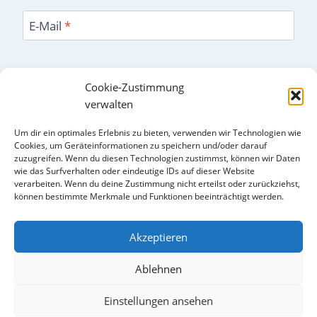
E-Mail
*
Cookie-Zustimmung
Website
verwalten
Name, E-Mail-Adresse und Website in diesem
Um dir ein optimales Erlebnis zu bieten, verwenden wir Technologien wie
Cookies, um Geräteinformationen zu speichern und/oder darauf
Browser für meinen nächsten Kommentar
zuzugreifen. Wenn du diesen Technologien zustimmst, können wir Daten
speichern.
wie das Surfverhalten oder eindeutige IDs auf dieser Website
verarbeiten. Wenn du deine Zustimmung nicht erteilst oder zurückziehst,
können bestimmte Merkmale und Funktionen beeinträchtigt werden.
Akzeptieren
Blog
Cookie-Richtlinien
Datenschutz / Disclaimer
Ablehnen
Home
Impressum
Einstellungen ansehen
© 2026 Spina bifida Beratung - WordPress Theme von