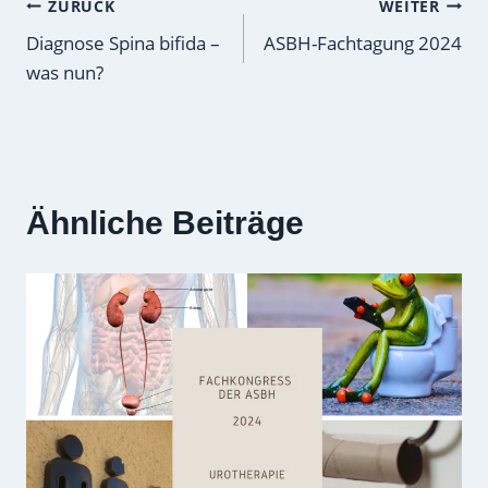
Beitragsnavigation
ZURÜCK
WEITER
Diagnose Spina bifida –
ASBH-Fachtagung 2024
was nun?
Ähnliche Beiträge