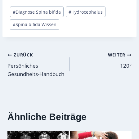
Schlagworte:
#
Diagnose Spina bifida
#
Hydrocephalus
#
Spina bifida Wissen
Beitragsnavigation
ZURÜCK
WEITER
Persönliches
120°
Gesundheits-Handbuch
Ähnliche Beiträge